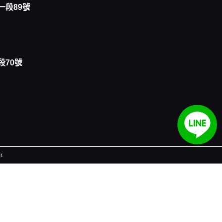
一段89號
段70號
r.